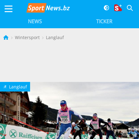
NEWS
TICKER
Wintersport
Langlauf
Langlauf
o