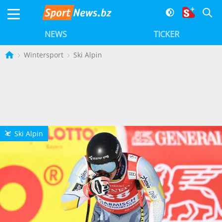
NEWS
TICKER
Wintersport
Ski Alpin
Ski Alpin
L