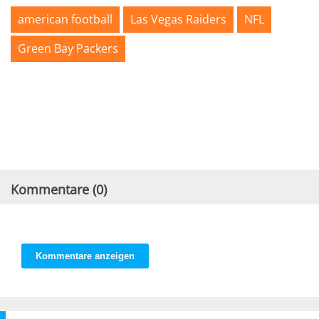
american football
Las Vegas Raiders
NFL
Green Bay Packers
Kommentare (
0
)
Kommentare anzeigen