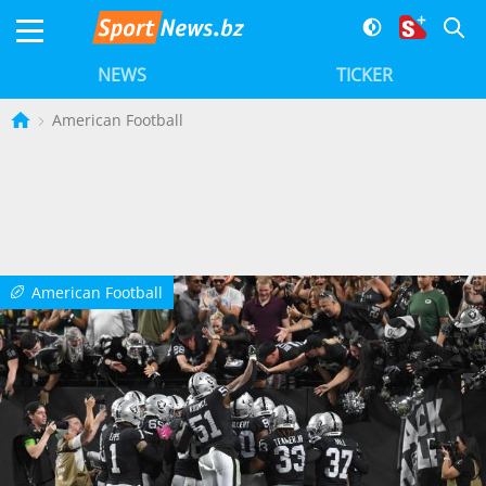
NEWS
TICKER
American Football
American Football
b