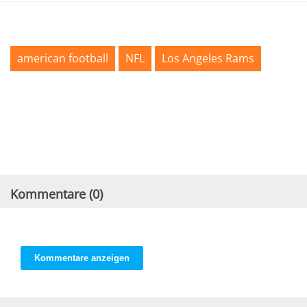
american football
NFL
Los Angeles Rams
Kommentare (
0
)
Kommentare anzeigen