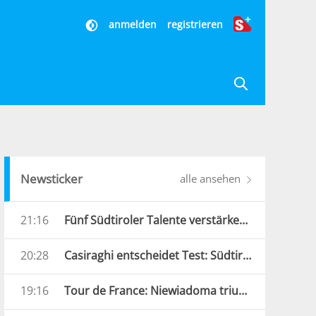
anmelden
registrieren
Newsticker
alle ansehen
21:16
Fünf Südtiroler Talente verstärken die Carabinieri
20:28
Casiraghi entscheidet Test: Südtirol bezwingt Verona
19:16
Tour de France: Niewiadoma triumphiert am Mont Ventoux