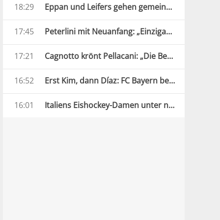
18:29
Eppan und Leifers gehen gemeinsame Wege
17:45
Peterlini mit Neuanfang: „Einzigartige und verrückte Jahre“
17:21
Cagnotto krönt Pellacani: „Die Beste Europas“
16:52
Erst Kim, dann Díaz: FC Bayern besiegt Aston Villa
16:01
Italiens Eishockey-Damen unter neuer Führung