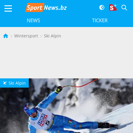
NEWS
TICKER
Wintersport
Ski Alpin
Ski Alpin
L