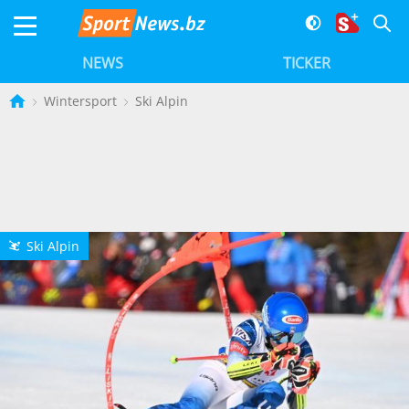
NEWS
TICKER
Wintersport
Ski Alpin
Ski Alpin
L