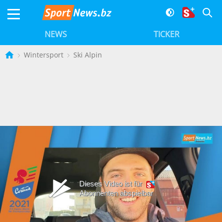
NEWS
TICKER
Wintersport
Ski Alpin
Dieses Video ist für
Abonnenten abspielbar