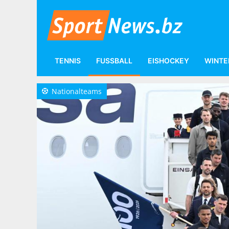
TENNIS
FUSSBALL
EISHOCKEY
WINTE
Fußball
International
Nationalteams
Nationalteams
a