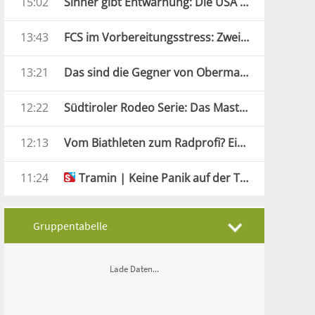
15:02
Sinner gibt Entwarnung: Die USA können kommen
13:43
FCS im Vorbereitungsstress: Zwei Tage, drei Tests
13:21
Das sind die Gegner von Obermais und Virtus Bozen
12:22
Südtiroler Rodeo Serie: Das Masters in Tramin kann kommen
12:13
Vom Biathleten zum Radprofi? Ein Franzose zeigt, wie es geht
11:24
Tramin | Keine Panik auf der Titanic
Gruppentabelle
K.o.−Phase
Lade Daten...
Topscorer