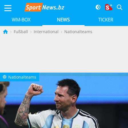
WM-BOX
NEWS
TICKER
Fußball
International
Nationalteams
Nationalteams
a