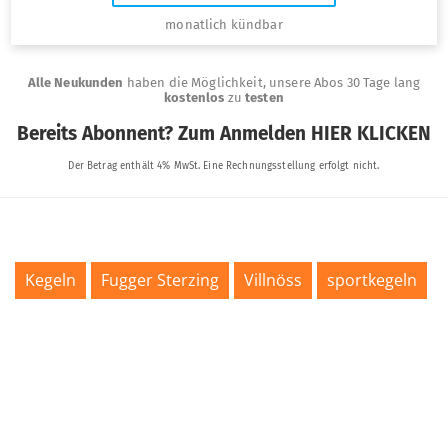
Kegeln
Fugger Sterzing
Villnöss
sportkegeln