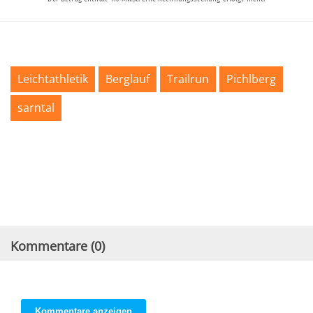
Leichtathletik
Berglauf
Trailrun
Pichlberg
sarntal
Kommentare (
0
)
Kommentare anzeigen