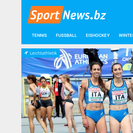
TENNIS
FUSSBALL
EISHOCKEY
WINTE
Leichtathletik
Leichtathletik
p