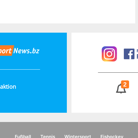
2
aktion
Fußball
Tennis
Wintersport
Eishockey