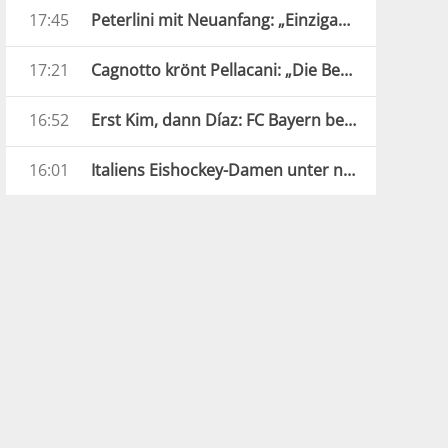
17:45
Peterlini mit Neuanfang: „Einzigartige und verrückte Jahre“
17:21
Cagnotto krönt Pellacani: „Die Beste Europas“
16:52
Erst Kim, dann Díaz: FC Bayern besiegt Aston Villa
16:01
Italiens Eishockey-Damen unter neuer Führung