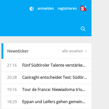
anmelden
registrieren
Newsticker
alle ansehen
21:16
Fünf Südtiroler Talente verstärken die Carabinieri
20:28
Casiraghi entscheidet Test: Südtirol bezwingt Verona
19:16
Tour de France: Niewiadoma triumphiert am Mont Ventoux
18:29
Eppan und Leifers gehen gemeinsame Wege