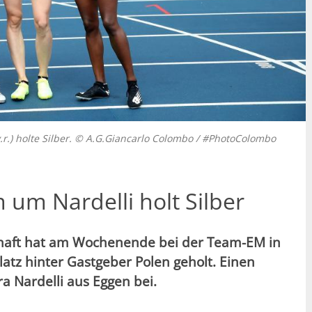
.v.r.) holte Silber. © A.G.Giancarlo Colombo / #PhotoColombo
um Nardelli holt Silber
schaft hat am Wochenende bei der Team-EM in
atz hinter Gastgeber Polen geholt. Einen
ra Nardelli aus Eggen bei.