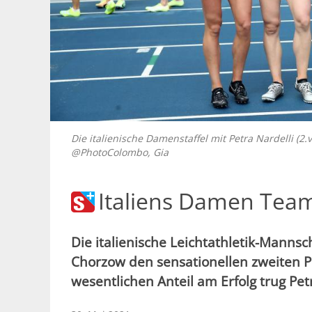
Die italienische Damenstaffel mit Petra Nardelli (2
@PhotoColombo, Gia
Italiens Damen Team 
Die italienische Leichtathletik-Mann
Chorzow den sensationellen zweiten Pl
wesentlichen Anteil am Erfolg trug Pet