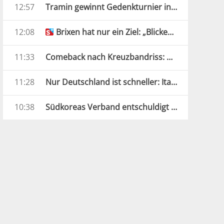
12:57
Tramin gewinnt Gedenkturnier in Salurn
12:08
Brixen hat nur ein Ziel: „Blicken nicht in die Vergangenheit“
11:33
Comeback nach Kreuzbandriss: ÖSV-Star kann wieder lachen
11:28
Nur Deutschland ist schneller: Italien erobert Mixed-Silber
10:38
Südkoreas Verband entschuldigt sich im Sex-Massagen-Skandal