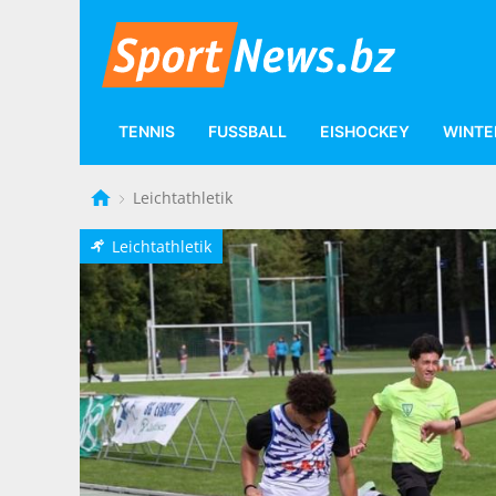
TENNIS
FUSSBALL
EISHOCKEY
WINTE
Leichtathletik
Leichtathletik
p