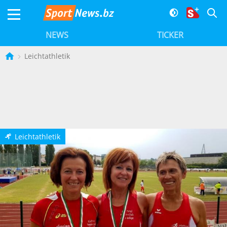
NEWS
TICKER
Leichtathletik
Leichtathletik
p