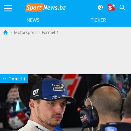
NEWS
TICKER
Motorsport
Formel 1
Formel 1
5