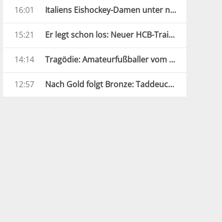
16:01
Italiens Eishockey-Damen unter neuer Führung
15:21
Er legt schon los: Neuer HCB-Trainer mit Kaltstart
14:14
Tragödie: Amateurfußballer vom Blitz getroffen
12:57
Nach Gold folgt Bronze: Taddeucci in Paris weiter stark