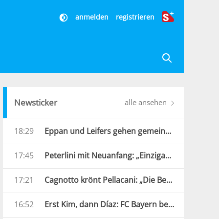
anmelden
registrieren
Newsticker
alle ansehen
18:29
Eppan und Leifers gehen gemeinsame Wege
17:45
Peterlini mit Neuanfang: „Einzigartige und verrückte Jahre“
17:21
Cagnotto krönt Pellacani: „Die Beste Europas“
16:52
Erst Kim, dann Díaz: FC Bayern besiegt Aston Villa