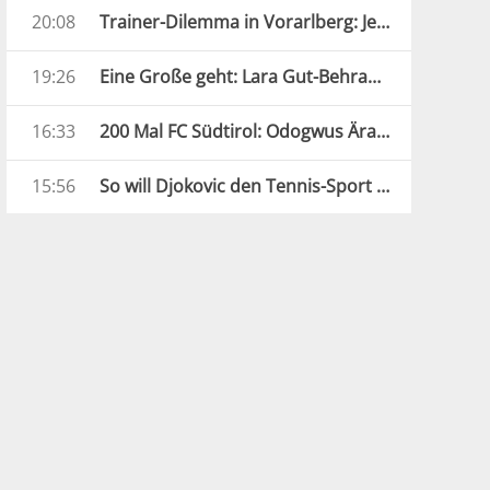
20:08
Trainer-Dilemma in Vorarlberg: Jetzt übernimmt der Assistent
19:26
Eine Große geht: Lara Gut-Behrami beendet ihre Karriere
16:33
200 Mal FC Südtirol: Odogwus Ära ist zu Ende
15:56
So will Djokovic den Tennis-Sport revolutionieren