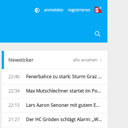
anmelden
registrieren
Newsticker
alle ansehen
22:46
Fenerbahce zu stark: Sturm Graz droht Königsklassen-Aus
22:34
Max Mutschlechner startet im Porsche durch: „Erwarte Action“
22:15
Lars Aaron Senoner mit gutem EM-Auftakt
21:27
Der HC Gröden schlägt Alarm: „Wir brauchen jede Hilfe“