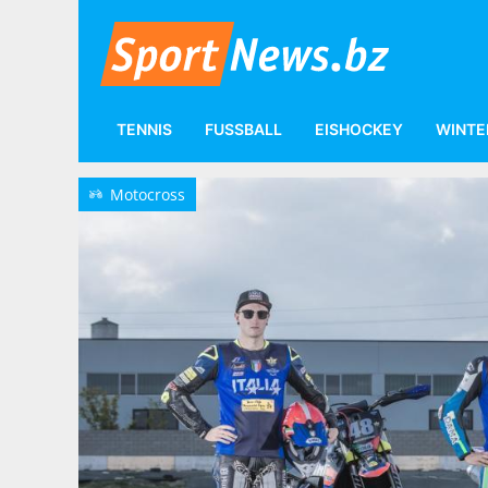
TENNIS
FUSSBALL
EISHOCKEY
WINTE
Motorsport
Motocross
Motocross
r