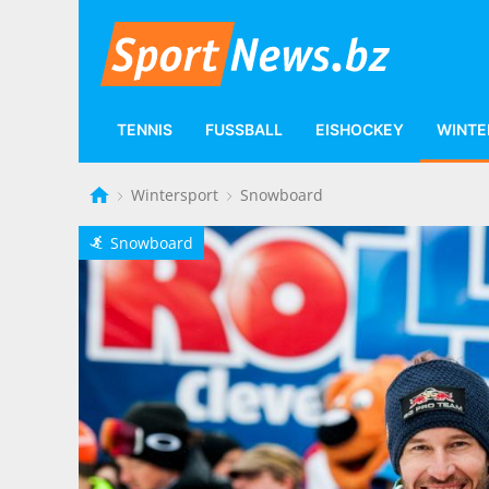
TENNIS
FUSSBALL
EISHOCKEY
WINTE
Wintersport
Snowboard
Snowboard
P