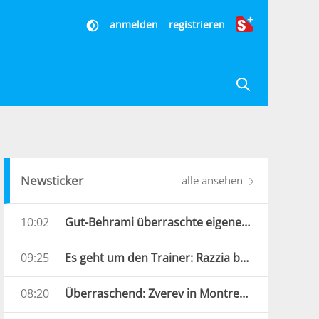
anmelden
registrieren
Newsticker
alle ansehen
10:02
Gut-Behrami überraschte eigenen Verband: „Nicht vorbereitet“
09:25
Es geht um den Trainer: Razzia bei Südkoreas Verband
08:20
Überraschend: Zverev in Montreal schon raus