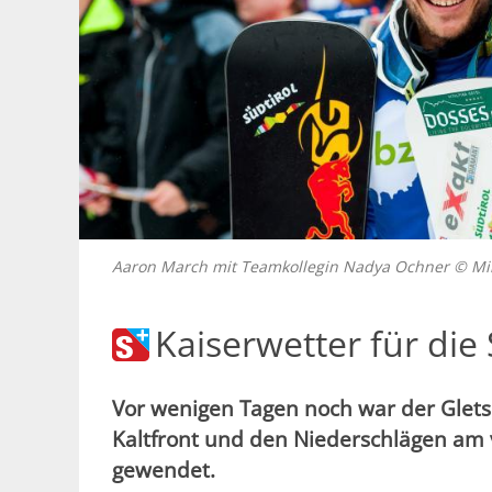
Aaron March mit Teamkollegin Nadya Ochner © Mi
Kaiserwetter für di
Vor wenigen Tagen noch war der Gletsc
Kaltfront und den Niederschlägen am
gewendet.