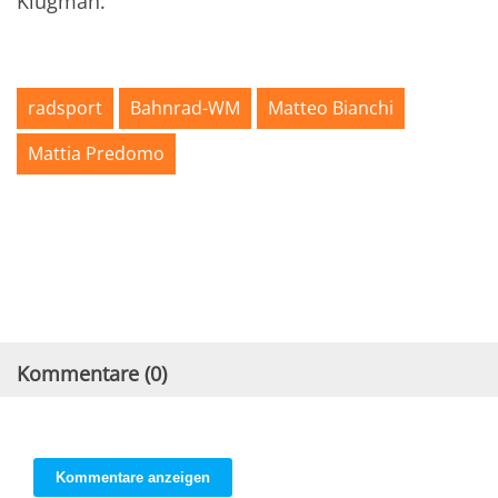
Klugman.
radsport
Bahnrad-WM
Matteo Bianchi
Mattia Predomo
Kommentare (
0
)
Kommentare anzeigen