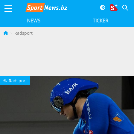
NEWS
TICKER
Radsport
Radsport
A