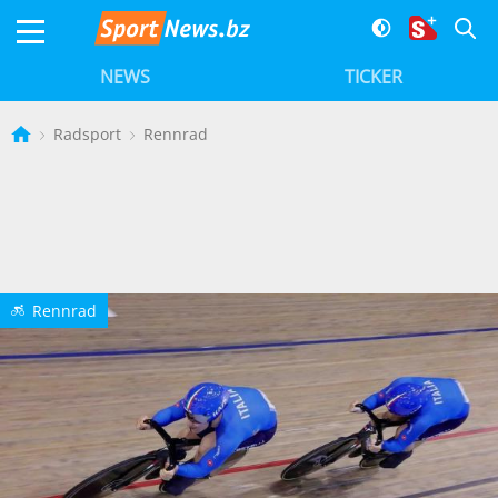
NEWS
TICKER
Radsport
Rennrad
Rennrad
E