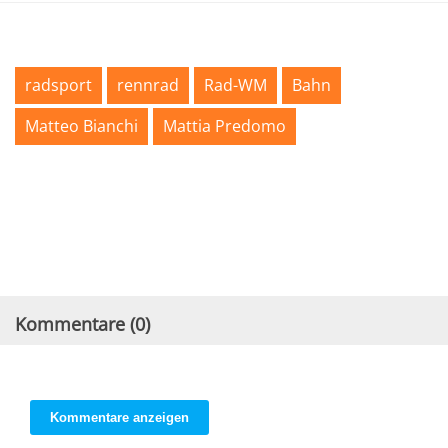
radsport
rennrad
Rad-WM
Bahn
Matteo Bianchi
Mattia Predomo
Kommentare (
0
)
Kommentare anzeigen