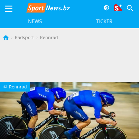
NEWS
TICKER
Radsport
Rennrad
Rennrad
E