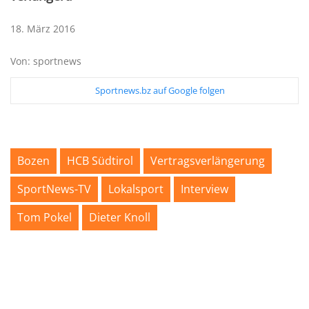
18. März 2016
Von: sportnews
Sportnews.bz auf Google folgen
Bozen
HCB Südtirol
Vertragsverlängerung
SportNews-TV
Lokalsport
Interview
Tom Pokel
Dieter Knoll