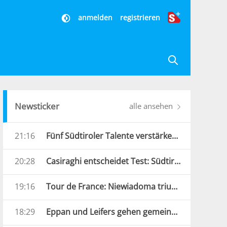
anmelden
registrieren
Newsticker
alle ansehen
21:16
Fünf Südtiroler Talente verstärken die Carabinieri
20:28
Casiraghi entscheidet Test: Südtirol bezwingt Verona
19:16
Tour de France: Niewiadoma triumphiert am Mont Ventoux
18:29
Eppan und Leifers gehen gemeinsame Wege