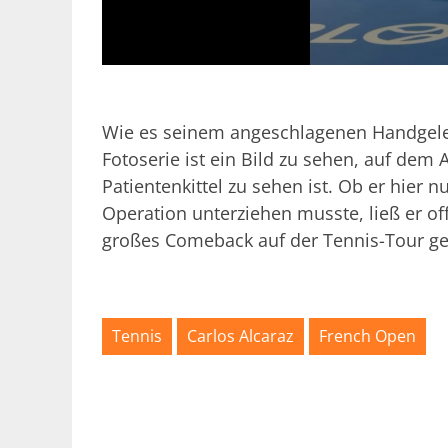
0
s
e
c
Wie es seinem angeschlagenen Handgelenk 
o
n
Fotoserie ist ein Bild zu sehen, auf de
d
Patientenkittel zu sehen ist. Ob er hier
s
o
Operation unterziehen musste, ließ er of
f
1
großes Comeback auf der Tennis-Tour ge
7
s
e
c
o
n
Tennis
Carlos Alcaraz
French Open
d
s
V
o
l
u
m