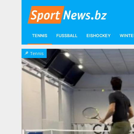
TENNIS
FUSSBALL
EISHOCKEY
WINTE
Tennis
Tennis
T