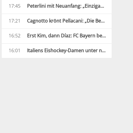
17:45
Peterlini mit Neuanfang: „Einzigartige und verrückte Jahre“
17:21
Cagnotto krönt Pellacani: „Die Beste Europas“
16:52
Erst Kim, dann Díaz: FC Bayern besiegt Aston Villa
16:01
Italiens Eishockey-Damen unter neuer Führung