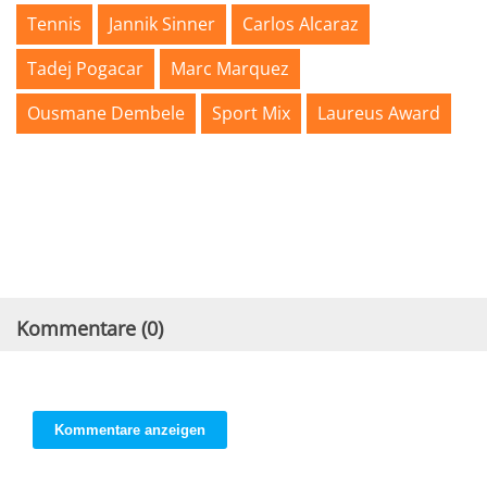
Tennis
Jannik Sinner
Carlos Alcaraz
Tadej Pogacar
Marc Marquez
Ousmane Dembele
Sport Mix
Laureus Award
Kommentare (
0
)
Kommentare anzeigen