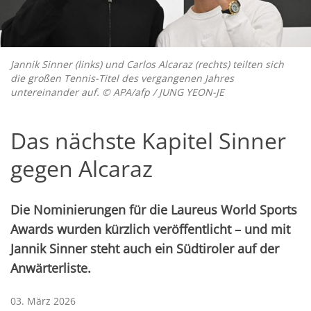
Jannik Sinner (links) und Carlos Alcaraz (rechts) teilten sich
die großen Tennis-Titel des vergangenen Jahres
untereinander auf. © APA/afp / JUNG YEON-JE
Das nächste Kapitel Sinner
gegen Alcaraz
Die Nominierungen für die Laureus World Sports
Awards wurden kürzlich veröffentlicht – und mit
Jannik Sinner steht auch ein Südtiroler auf der
Anwärterliste.
03. März 2026