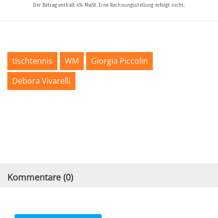
tischtennis
WM
Giorgia Piccolin
Debora Vivarelli
Kommentare (
0
)