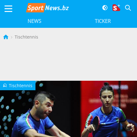
NEWS
TICKER
Tischtennis
Tischtennis
U