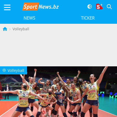
NEWS
TICKER
Volleyball
Volleyball
X