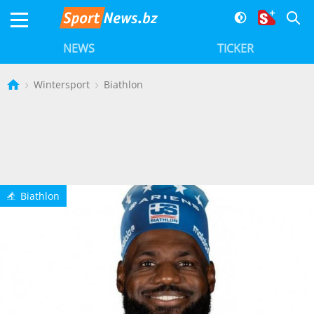
NEWS
TICKER
Wintersport
Biathlon
Biathlon
e