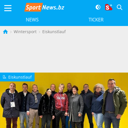
NEWS
TICKER
Wintersport
Eiskunstlauf
Eiskunstlauf
2