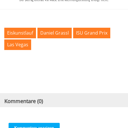
Eiskunstlauf
Daniel Grassl
ISU Grand Prix
Las Vegas
Kommentare (
0
)
Kommentare anzeigen