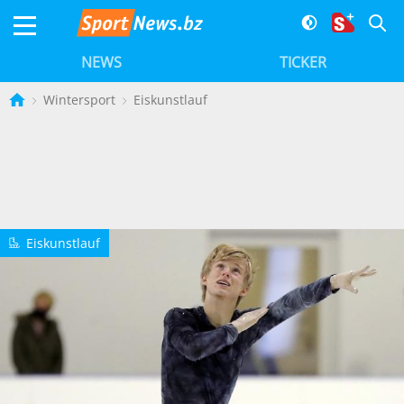
NEWS
TICKER
Wintersport
Eiskunstlauf
Eiskunstlauf
2