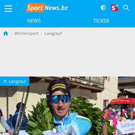
NEWS
TICKER
Wintersport
Langlauf
Langlauf
o