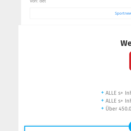
Von: det
Sportnew