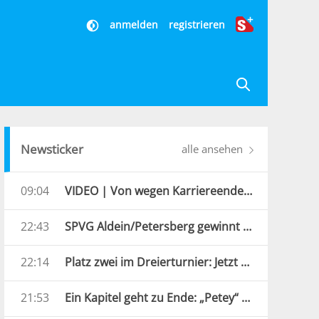
anmelden
registrieren
Newsticker
alle ansehen
09:04
VIDEO | Von wegen Karriereende! Lukas Hofer greift an
22:43
SPVG Aldein/Petersberg gewinnt den 10. Weißhorn Pokal
22:14
Platz zwei im Dreierturnier: Jetzt beginnt die FCS-Saison
21:53
Ein Kapitel geht zu Ende: „Petey“ hängt Schlittschuhe an den Nagel