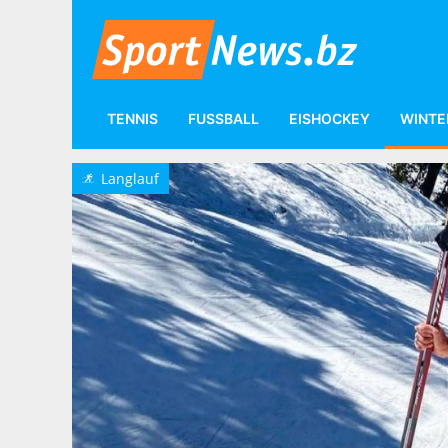
TENNIS
FUSSBALL
EISHOCKEY
WINTE
Wintersport
Langlauf
Langlauf
o