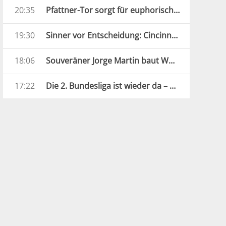
20:35
Pfattner-Tor sorgt für euphorische Stimmung bei der Austria
19:30
Sinner vor Entscheidung: Cincinnati oder Fokus auf die US Open?
18:06
Souveräner Jorge Martin baut WM-Führung weiter aus
17:22
Die 2. Bundesliga ist wieder da – und bietet sofort Spektakel