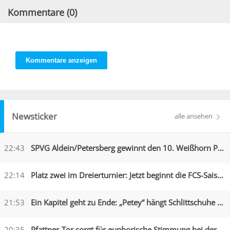
Kommentare (
0
)
Kommentare anzeigen
Newsticker
alle ansehen
22:43
SPVG Aldein/Petersberg gewinnt den 10. Weißhorn Pokal
22:14
Platz zwei im Dreierturnier: Jetzt beginnt die FCS-Saison
21:53
Ein Kapitel geht zu Ende: „Petey“ hängt Schlittschuhe an den Nagel
20:35
Pfattner-Tor sorgt für euphorische Stimmung bei der Austria