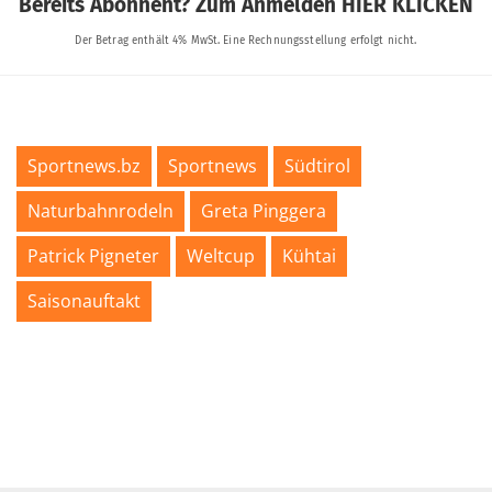
Sportnews.bz
Sportnews
Südtirol
Naturbahnrodeln
Greta Pinggera
Patrick Pigneter
Weltcup
Kühtai
Saisonauftakt