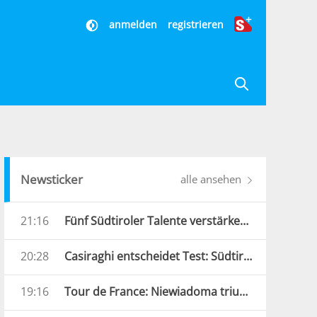
anmelden
registrieren
Newsticker
alle ansehen
21:16
Fünf Südtiroler Talente verstärken die Carabinieri
20:28
Casiraghi entscheidet Test: Südtirol bezwingt Verona
19:16
Tour de France: Niewiadoma triumphiert am Mont Ventoux