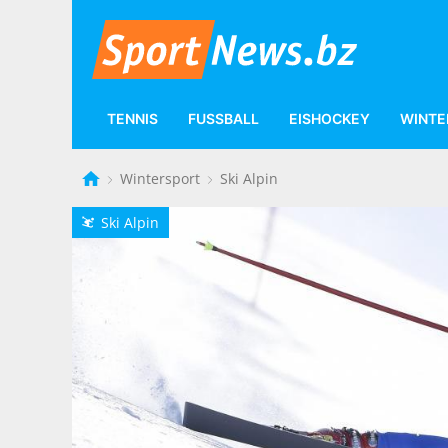
TENNIS
FUSSBALL
EISHOCKEY
WINTE
Wintersport
Ski Alpin
Ski Alpin
L