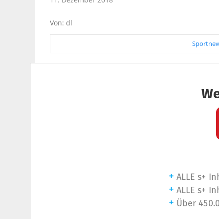
Von: dl
Sportnew