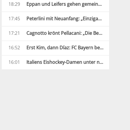
18:29
Eppan und Leifers gehen gemeinsame Wege
17:45
Peterlini mit Neuanfang: „Einzigartige und verrückte Jahre“
17:21
Cagnotto krönt Pellacani: „Die Beste Europas“
16:52
Erst Kim, dann Díaz: FC Bayern besiegt Aston Villa
16:01
Italiens Eishockey-Damen unter neuer Führung