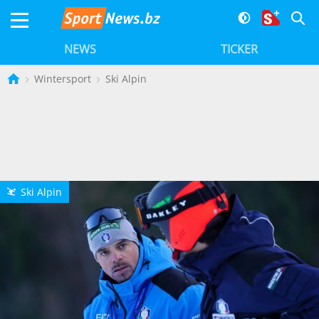
NEWS
TICKER
Wintersport
Ski Alpin
Ski Alpin
L