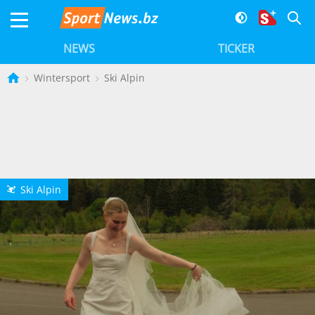
NEWS
TICKER
Wintersport
Ski Alpin
Ski Alpin
L