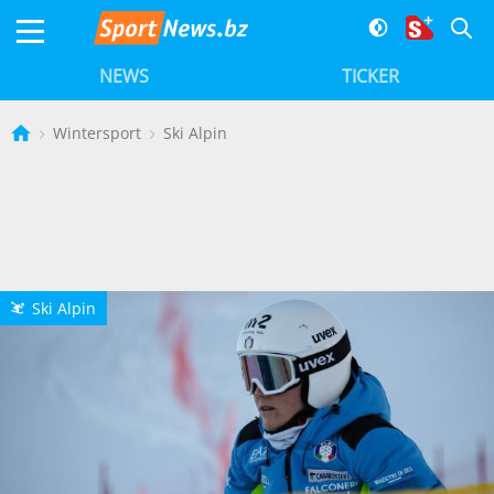
NEWS
TICKER
Wintersport
Ski Alpin
Ski Alpin
L