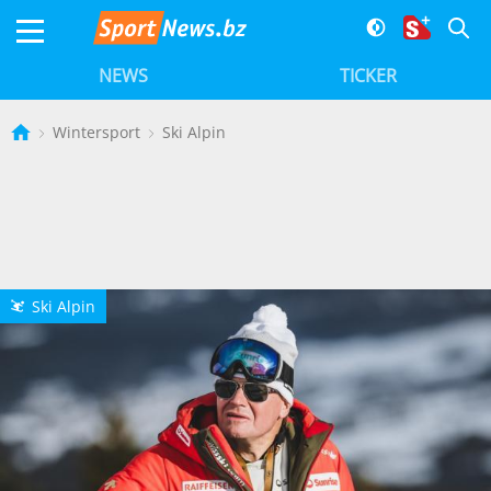
NEWS
TICKER
Wintersport
Ski Alpin
Ski Alpin
L