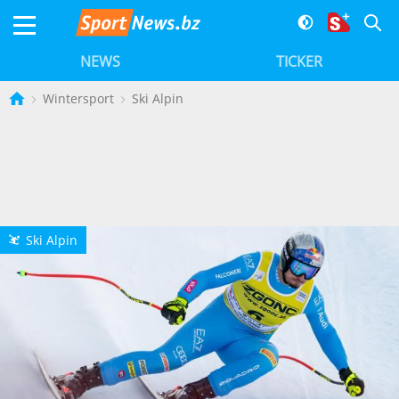
NEWS
TICKER
Wintersport
Ski Alpin
Ski Alpin
L