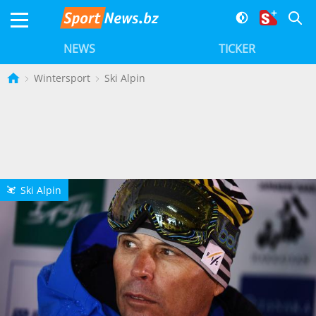
NEWS
TICKER
Wintersport
Ski Alpin
Ski Alpin
L