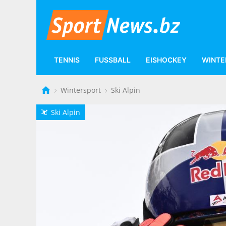
TENNIS
FUSSBALL
EISHOCKEY
WINTE
Wintersport
Ski Alpin
Ski Alpin
L