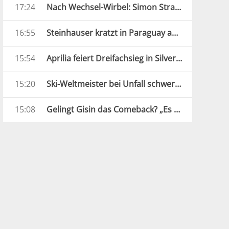
17:24
Nach Wechsel-Wirbel: Simon Straudi feiert Premiere
16:55
Steinhauser kratzt in Paraguay an den Top 10
15:54
Aprilia feiert Dreifachsieg in Silverstone
15:20
Ski-Weltmeister bei Unfall schwer verletzt
15:08
Gelingt Gisin das Comeback? „Es gibt drei Möglichkeiten“