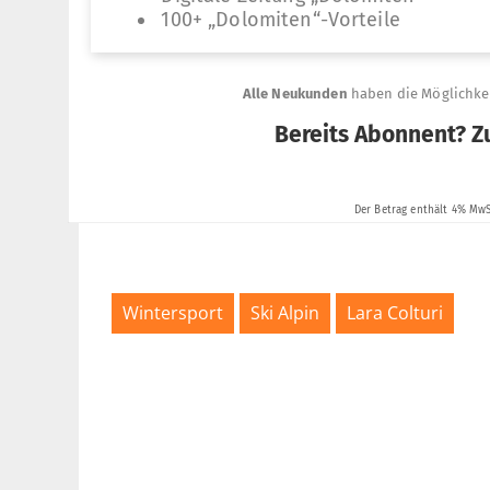
Wintersport
Ski Alpin
Lara Colturi