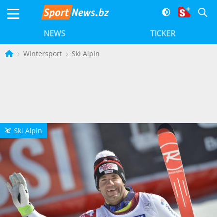
NEWS
TICKER
Wintersport
Ski Alpin
Ski Alpin
L