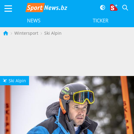
NEWS
TICKER
Wintersport
Ski Alpin
Ski Alpin
L