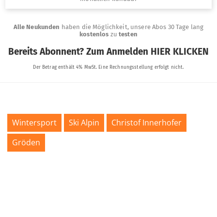
Wintersport
Ski Alpin
Christof Innerhofer
Gröden