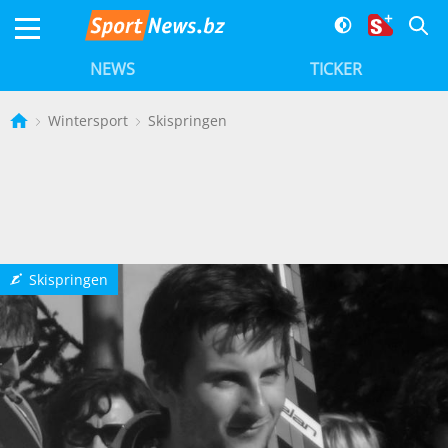
NEWS
TICKER
Wintersport
Skispringen
Skispringen
N