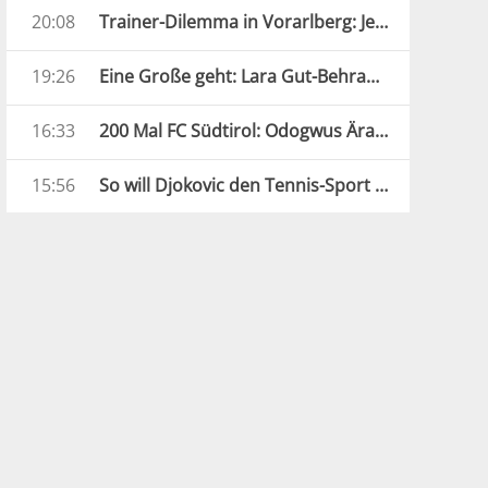
20:08
Trainer-Dilemma in Vorarlberg: Jetzt übernimmt der Assistent
19:26
Eine Große geht: Lara Gut-Behrami beendet ihre Karriere
16:33
200 Mal FC Südtirol: Odogwus Ära ist zu Ende
15:56
So will Djokovic den Tennis-Sport revolutionieren