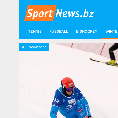
TENNIS
FUSSBALL
EISHOCKEY
WINTE
Wintersport
Snowboard
Snowboard
P