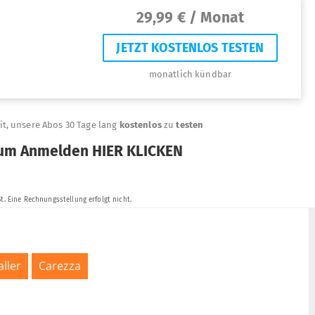
ller
Carezza