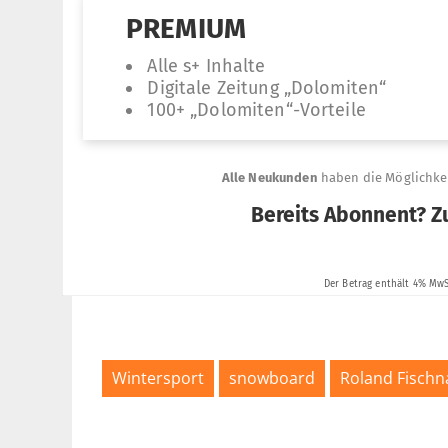
Wintersport
snowboard
Roland Fischna