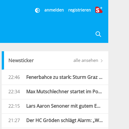
anmelden
registrieren
Newsticker
alle ansehen
22:46
Fenerbahce zu stark: Sturm Graz droht Königsklassen-Aus
22:34
Max Mutschlechner startet im Porsche durch: „Erwarte Action“
22:15
Lars Aaron Senoner mit gutem EM-Auftakt
21:27
Der HC Gröden schlägt Alarm: „Wir brauchen jede Hilfe“