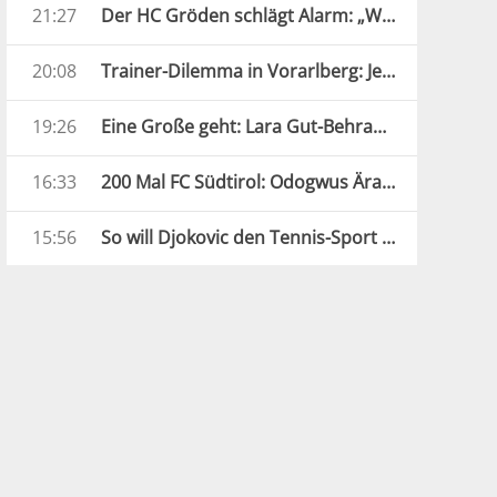
21:27
Der HC Gröden schlägt Alarm: „Wir brauchen jede Hilfe“
20:08
Trainer-Dilemma in Vorarlberg: Jetzt übernimmt der Assistent
19:26
Eine Große geht: Lara Gut-Behrami beendet ihre Karriere
16:33
200 Mal FC Südtirol: Odogwus Ära ist zu Ende
15:56
So will Djokovic den Tennis-Sport revolutionieren