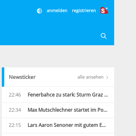
anmelden
registrieren
Newsticker
alle ansehen
22:46
Fenerbahce zu stark: Sturm Graz droht Königsklassen-Aus
22:34
Max Mutschlechner startet im Porsche durch: „Erwarte Action“
22:15
Lars Aaron Senoner mit gutem EM-Auftakt