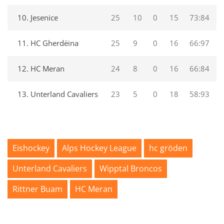
10. Jesenice
25
10
0
15
73:84
11. HC Gherdëina
25
9
0
16
66:97
12. HC Meran
24
8
0
16
66:84
13. Unterland Cavaliers
23
5
0
18
58:93
Eishockey
Alps Hockey League
hc gröden
Unterland Cavaliers
Wipptal Broncos
Rittner Buam
HC Meran