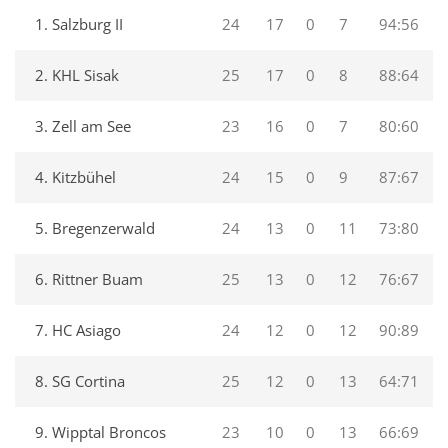
1. Salzburg II
24
17
0
7
94:56
2. KHL Sisak
25
17
0
8
88:64
3. Zell am See
23
16
0
7
80:60
4. Kitzbühel
24
15
0
9
87:67
5. Bregenzerwald
24
13
0
11
73:80
6. Rittner Buam
25
13
0
12
76:67
7. HC Asiago
24
12
0
12
90:89
8. SG Cortina
25
12
0
13
64:71
9. Wipptal Broncos
23
10
0
13
66:69