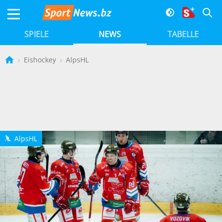
SPIELE
NEWS
TABELLE
Eishockey
AlpsHL
AlpsHL
h