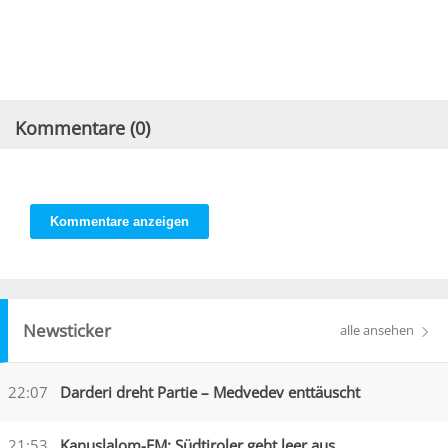
Kommentare (
0
)
Kommentare anzeigen
Newsticker
alle ansehen
22:07
Darderi dreht Partie – Medvedev enttäuscht
21:53
Kanuslalom-EM: Südtiroler geht leer aus