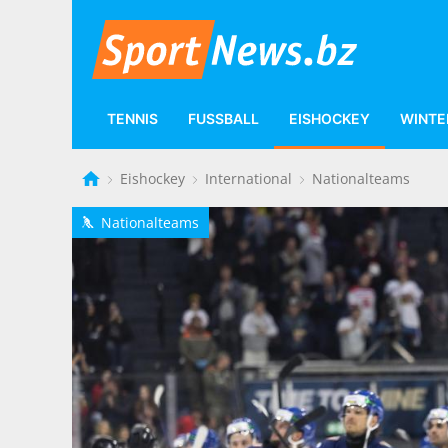
TENNIS
FUSSBALL
EISHOCKEY
WINTE
Eishockey
International
Nationalteams
Nationalteams
h