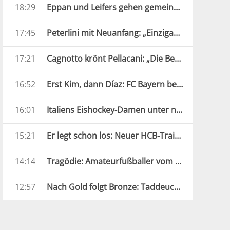
18:29
Eppan und Leifers gehen gemeinsame Wege
17:45
Peterlini mit Neuanfang: „Einzigartige und verrückte Jahre“
17:21
Cagnotto krönt Pellacani: „Die Beste Europas“
16:52
Erst Kim, dann Díaz: FC Bayern besiegt Aston Villa
16:01
Italiens Eishockey-Damen unter neuer Führung
15:21
Er legt schon los: Neuer HCB-Trainer mit Kaltstart
14:14
Tragödie: Amateurfußballer vom Blitz getroffen
12:57
Nach Gold folgt Bronze: Taddeucci in Paris weiter stark