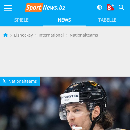
SPIELE
NEWS
TABELLE
Eishockey
International
Nationalteams
Nationalteams
h