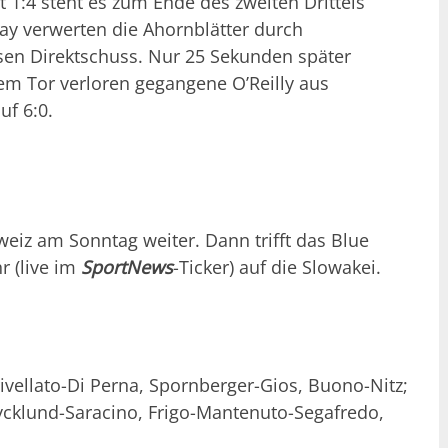
tt 1:4 steht es zum Ende des zweiten Drittels
ay verwerten die Ahornblätter durch
sen Direktschuss. Nur 25 Sekunden später
em Tor verloren gegangene O’Reilly aus
uf 6:0.
weiz am Sonntag weiter. Dann trifft das Blue
r (live im
SportNews
-Ticker) auf die Slowakei.
rivellato-Di Perna, Spornberger-Gios, Buono-Nitz;
rycklund-Saracino, Frigo-Mantenuto-Segafredo,