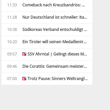
11:33
Comeback nach Kreuzbandriss: ÖSV-Star kann wieder lachen
11:28
Nur Deutschland ist schneller: Italien erobert Mixed-Silber
10:38
Südkoreas Verband entschuldigt sich im Sex-Massagen-Skandal
10:20
Ein Tiroler will seinen Medaillentraum wiederholen
09:57
SSV Ahrntal | Gelingt dieses Mal auch der Start?
09:46
Die Corattis: Gemeinsam meistern sie jedes Schicksal
07:00
Trotz Pause: Sinners Weltranglisten-Führung gesichert