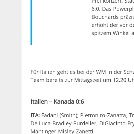
Pfeifkonzert. Sta
6:0. Das Powerpl
Bouchards präzi
erhöht der vor d
spitzem Winkel a
Für Italien geht es bei der WM in der Sch
Team bereits zur Mittagszeit um 12.20 Uh
Italien – Kanada 0:6
ITA:
Fadani (Smith); Pietroniro-Zanatta, T
De Luca-Bradley-Purdeller, DiGiacinto-F
Mantinger-Misley-Zanetti.