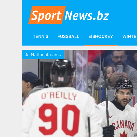
TENNIS
FUSSBALL
EISHOCKEY
WINTE
Eishockey
International
Nationalteams
Nationalteams
h